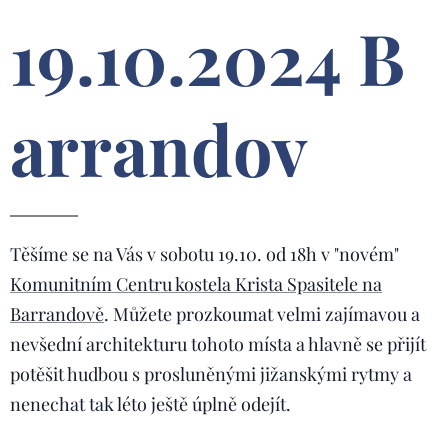
19.10.2024 B
arrandov
Těšíme se na Vás v sobotu 19.10. od 18h v "novém"
Komunitním Centru kostela Krista Spasitele na
Barrandově
. Můžete prozkoumat velmi zajímavou a
nevšední architekturu tohoto místa a hlavně se přijít
potěšit hudbou s prosluněnými jižanskými rytmy a
nenechat tak léto ještě úplně odejít.