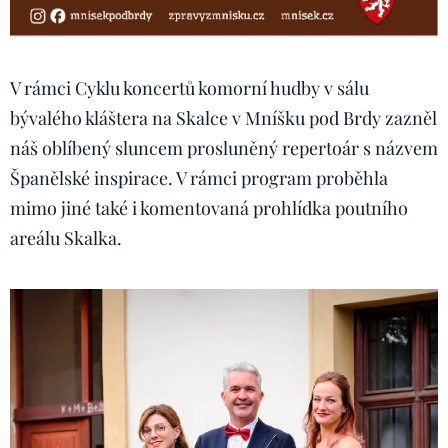
V rámci Cyklu koncertů komorní hudby v sálu
bývalého kláštera na Skalce v Mníšku pod Brdy zazněl
náš oblíbený sluncem prosluněný repertoár s názvem
Španělské inspirace. V rámci program proběhla
mimo jiné také i komentovaná prohlídka poutního
areálu Skalka.