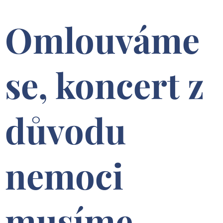
Omlouváme
se, koncert z
důvodu
nemoci
musíme