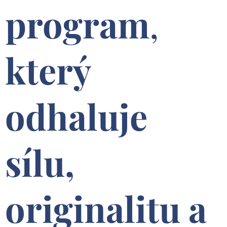
program
,
který
odhaluje
sílu,
originalitu a