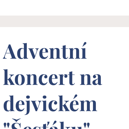
Adventní
koncert na
dejvickém
"Šesťáku" -